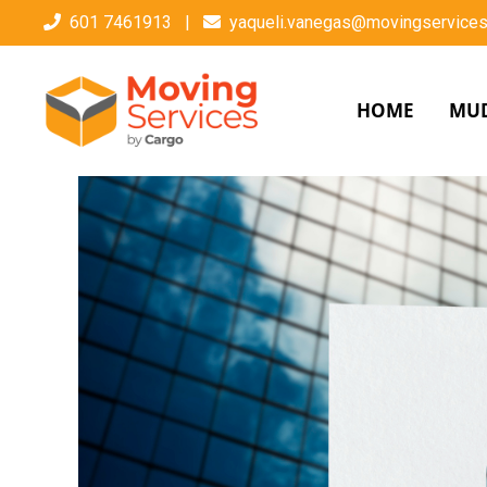
601 7461913
|
yaqueli.vanegas@movingservices
HOME
MU