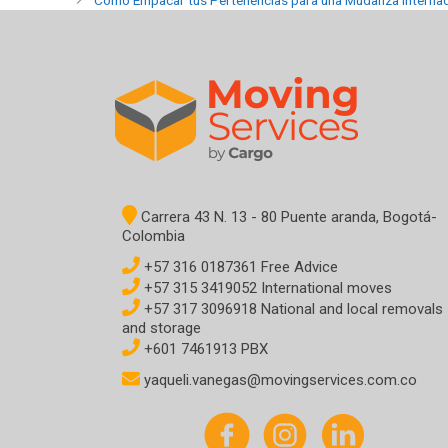
Cómo Empacar tus Pertenencias para una Mudanza Internaci
Carrera 43 N. 13 - 80 Puente aranda, Bogotá-
Colombia
+57 316 0187361 Free Advice
+57 315 3419052 International moves
+57 317 3096918 National and local removals
and storage
+601 7461913 PBX
yaqueli.vanegas@movingservices.com.co