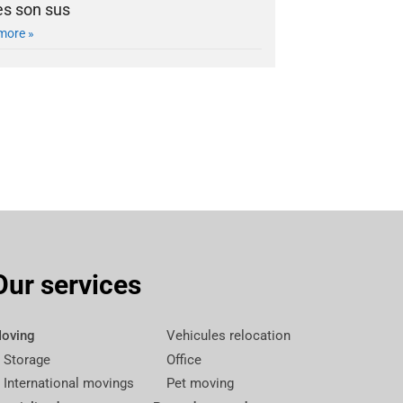
es son sus
more »
Our services
oving
Vehicules relocation
Storage
Office
International movings
Pet moving