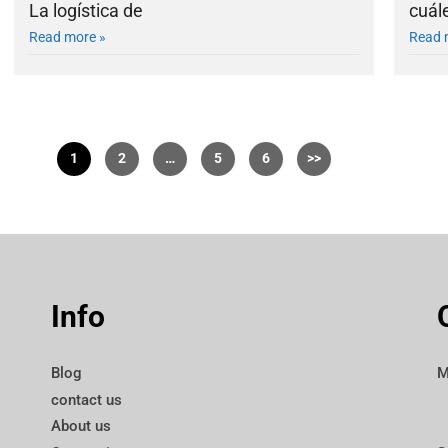
La logística de
cuál
Read more »
Read 
1
2
…
5
6
Info
Blog
M
contact us
About us