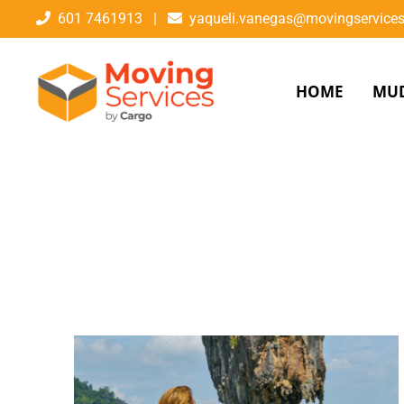
601 7461913
|
yaqueli.vanegas@movingservice
HOME
MU