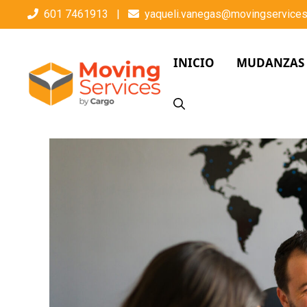
601 7461913
|
yaqueli.vanegas@movingservices
INICIO
MUDANZAS