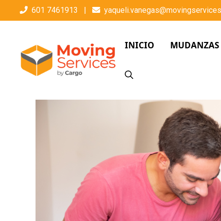
601 7461913
|
yaqueli.vanegas@movingservices
INICIO
MUDANZAS