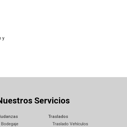
e y
Nuestros Servicios
udanzas
Traslados
Bodegaje
Traslado Vehículos