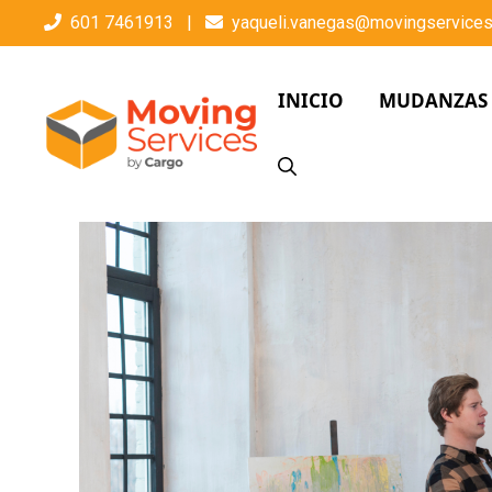
601 7461913
|
yaqueli.vanegas@movingservices
INICIO
MUDANZAS