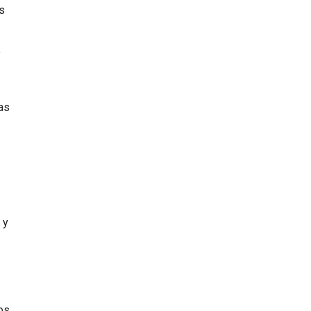
os
e
as
 y
os