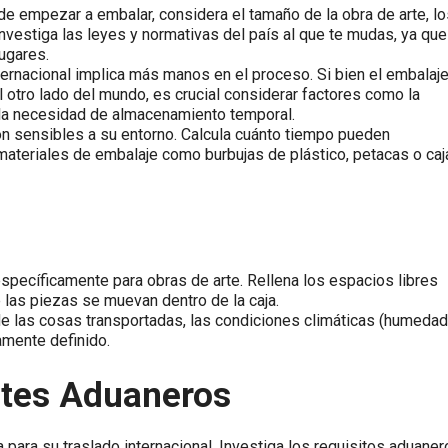
 de empezar a embalar, considera el tamaño de la obra de arte, l
investiga las leyes y normativas del país al que te mudas, ya que
ugares.
internacional implica más manos en el proceso. Si bien el embalaj
l otro lado del mundo, es crucial considerar factores como la
y la necesidad de almacenamiento temporal.
on sensibles a su entorno. Calcula cuánto tiempo pueden
ateriales de embalaje como burbujas de plástico, petacas o caj
 específicamente para obras de arte. Rellena los espacios libres
 las piezas se muevan dentro de la caja.
de las cosas transportadas, las condiciones climáticas (humedad
amente definido.
tes Aduaneros
para su traslado internacional. Investiga los requisitos aduaner